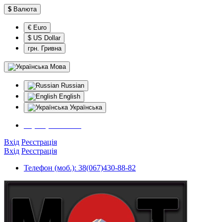
$
Валюта
€ Euro
$ US Dollar
грн. Гривна
Мова
Russian
English
Українська
38(067)430-88-82
Вхід
Реєстрація
Вхід
Реєстрація
Телефон (моб.): 38(067)430-88-82