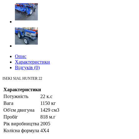
Опис
Характеристики
Відгуків (0)
ISEKI SIAL HUNTER 22
Характеристики
Потужність
22 к.с
Вага
1150 кг
Об'єм двигуна
1429 cм3
Пробіг
818 м.г
Рік виробництва
2005
Колісна формула
4X4